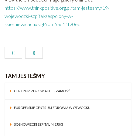
https://www.thinkpositive.org.pl/tam-jestesmy/19-
wojewodzki-szpital-zespolony-w-
skierniewicach#sigProId5ad11f20ed
{{
}}
TAM JESTEŚMY
CENTRUM ZDROWIA PULS ZAMOŚĆ
EUROPEJSKIE CENTRUM ZDROWIA W OTWOCKU
SOSNOWIECKI SZPITAL MIEJSKI